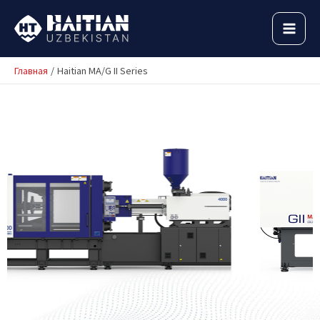
Перейти
к
MAI
содержимому
MEN
Главная
Haitian MA/G II Series